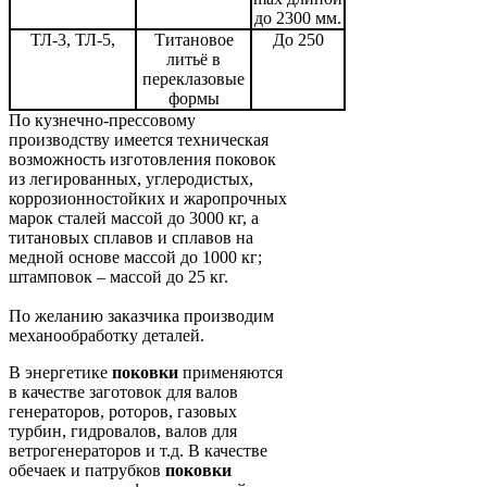
до 2300 мм.
ТЛ-3, ТЛ-5,
Титановое
До 250
литьё в
переклазовые
формы
По кузнечно-прессовому
производству имеется техническая
возможность изготовления поковок
из легированных, углеродистых,
коррозионностойких и жаропрочных
марок сталей массой до 3000 кг, а
титановых сплавов и сплавов на
медной основе массой до 1000 кг;
штамповок – массой до 25 кг.
По желанию заказчика производим
механообработку деталей.
В энергетике
поковки
применяются
в качестве заготовок для валов
генераторов, роторов, газовых
турбин, гидровалов, валов для
ветрогенераторов и т.д. В качестве
обечаек и патрубков
поковки