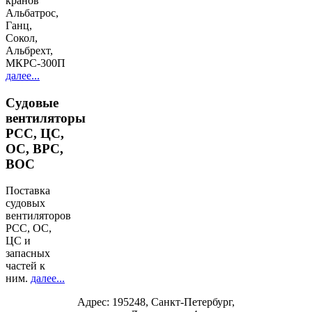
кранов
Альбатрос,
Ганц,
Сокол,
Альбрехт,
МКРС-300П
далее...
Судовые
вентиляторы
РСС, ЦС,
ОС, ВРС,
ВОС
Поставка
судовых
вентиляторов
РСС, ОС,
ЦС и
запасных
частей к
ним.
далее...
Адрес: 195248, Санкт-Петербург,