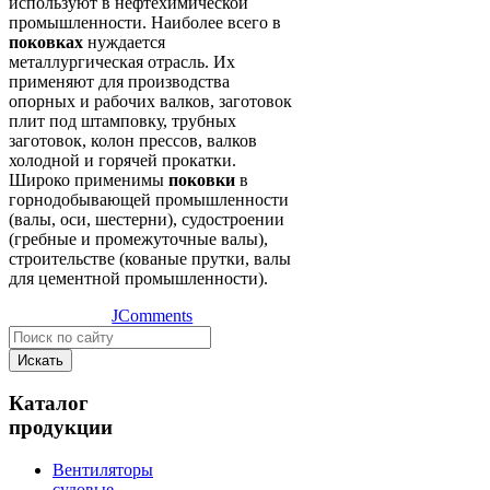
используют в нефтехимической
промышленности. Наиболее всего в
поковках
нуждается
металлургическая отрасль. Их
применяют для производства
опорных и рабочих валков, заготовок
плит под штамповку, трубных
заготовок, колон прессов, валков
холодной и горячей прокатки.
Широко применимы
поковки
в
горнодобывающей промышленности
(валы, оси, шестерни), судостроении
(гребные и промежуточные валы),
строительстве (кованые прутки, валы
для цементной промышленности).
JComments
Искать
Каталог
продукции
Вентиляторы
судовые