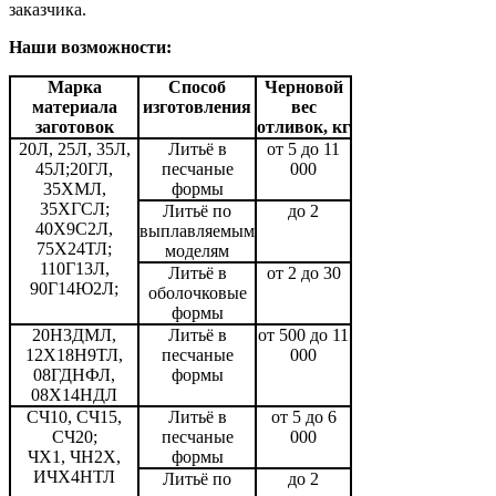
заказчика.
Наши возможности:
Марка
Способ
Черновой
материала
изготовления
вес
заготовок
отливок, кг
20Л, 25Л, 35Л,
Литьё в
от 5 до 11
45Л;20ГЛ,
песчаные
000
35ХМЛ,
формы
35ХГСЛ;
Литьё по
до 2
40Х9С2Л,
выплавляемым
75Х24ТЛ;
моделям
110Г13Л,
Литьё в
от 2 до 30
90Г14Ю2Л;
оболочковые
формы
20Н3ДМЛ,
Литьё в
от 500 до 11
12Х18Н9ТЛ,
песчаные
000
08ГДНФЛ,
формы
08Х14НДЛ
СЧ10, СЧ15,
Литьё в
от 5 до 6
СЧ20;
песчаные
000
ЧХ1, ЧН2Х,
формы
ИЧХ4НТЛ
Литьё по
до 2