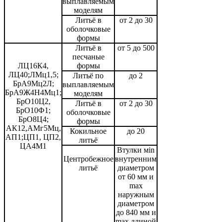
выплавляемым
моделям
Литьё в
от 2 до 30
оболочковые
формы
Литьё в
от 5 до 500
песчаные
ЛЦ16К4,
формы
ЛЦ40;ЛМц1,5;
Литьё по
до 2
БрА9Мц2Л;
выплавляемым
БрА9Ж4Н4Мц1;
моделям
БрО10Ц2,
Литьё в
от 2 до 30
БрО10Ф1;
оболочковые
БрО8Ц4;
формы
АК12,АМг5Мц,
Кокильное
до 20
АП1;ЦП1, ЦП2,
литьё
ЦА4М1
Втулки мin
Центробежное
внутренним
литьё
диаметром
от 60 мм и
max
наружным
диаметром
до 840 мм и
max длиной